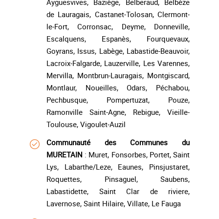
Ayguesvives, Baziège, Belberaud, Belbèze
de Lauragais, Castanet-Tolosan, Clermont-
le-Fort, Corronsac, Deyme, Donneville,
Escalquens, Espanès, Fourquevaux,
Goyrans, Issus, Labège, Labastide-Beauvoir,
Lacroix-Falgarde, Lauzerville, Les Varennes,
Mervilla, Montbrun-Lauragais, Montgiscard,
Montlaur, Noueilles, Odars, Péchabou,
Pechbusque, Pompertuzat, Pouze,
Ramonville Saint-Agne, Rebigue, Vieille-
Toulouse, Vigoulet-Auzil
Communauté des Communes du
MURETAIN
: Muret, Fonsorbes, Portet, Saint
Lys, Labarthe/Leze, Eaunes, Pinsjustaret,
Roquettes, Pinsaguel, Saubens,
Labastidette, Saint Clar de riviere,
Lavernose, Saint Hilaire, Villate, Le Fauga