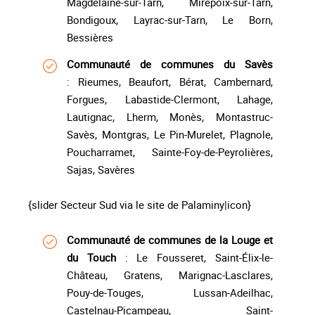
Magdelaine-sur-Tarn, Mirepoix-sur-Tarn,
Bondigoux, Layrac-sur-Tarn, Le Born,
Bessières
Communauté de communes du Savès
: Rieumes, Beaufort, Bérat, Cambernard,
Forgues, Labastide-Clermont, Lahage,
Lautignac, Lherm, Monès, Montastruc-
Savès, Montgras, Le Pin-Murelet, Plagnole,
Poucharramet, Sainte-Foy-de-Peyrolières,
Sajas, Savères
{slider Secteur Sud via le site de Palaminy|icon}
Communauté de communes de la Louge et
du Touch
: Le Fousseret, Saint-Élix-le-
Château, Gratens, Marignac-Lasclares,
Pouy-de-Touges, Lussan-Adeilhac,
Castelnau-Picampeau, Saint-