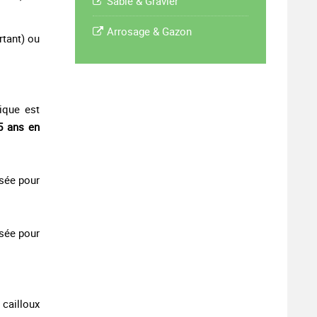
Sable & Gravier
Arrosage & Gazon
rtant) ou
nique est
5 ans en
isée pour
isée pour
 cailloux