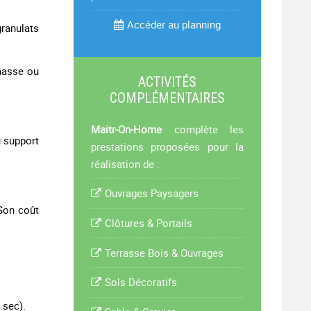
Accéder au planning
ranulats
masse ou
ACTIVITÉS
COMPLÉMENTAIRES
Maitr-On-Home
complète les
u support
prestations proposées pour la
réalisation de :
Ouvrages Paysagers
 Son coût
Clôtures & Portails
Terrasse Bois & Ouvrages
Sols Décoratifs
 sec).