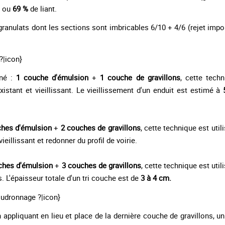
ou
69 %
de liant.
nulats dont les sections sont imbricables 6/10 + 4/6 (rejet impo
?|icon}
nné :
1 couche d'émulsion
+
1 couche de gravillons
, cette tech
existant et vieillissant. Le vieillissement d'un enduit est estimé à
ches d'émulsion
+
2 couches de gravillons
, cette technique est util
vieillissant et redonner du profil de voirie.
ches d'émulsion
+
3 couches de gravillons
, cette technique est util
. L'épaisseur totale d'un tri couche est de
3 à 4 cm.
goudronnage ?|icon}
 appliquant en lieu et place de la dernière couche de gravillons, un