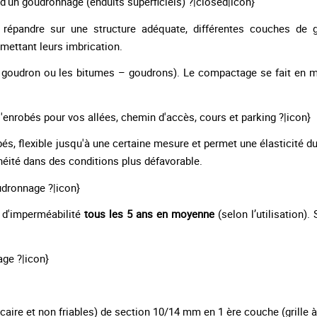
n d'un goudronnage (enduits superficiels) ?|closed|icon}
 répandre sur une structure adéquate, différentes couches de g
mettant leurs imbrication.
le goudron ou les bitumes – goudrons). Le compactage se fait en 
l'enrobés pour vos allées, chemin d'accès, cours et parking ?|icon}
és, flexible jusqu'à une certaine mesure et permet une élasticité d
héité dans des conditions plus défavorable.
oudronnage ?|icon}
e d'imperméabilité
tous les 5 ans en moyenne
(selon l’utilisation).
ge ?|icon}
lcaire et non friables) de section 10/14 mm en 1 ère couche (grille à