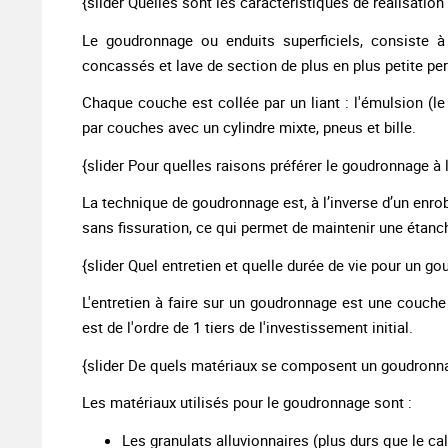
{slider Quelles sont les caractéristiques de réalisatio
Le goudronnage ou enduits superficiels, consiste à
concassés et lave de section de plus en plus petite per
Chaque couche est collée par un liant : l'émulsion (
par couches avec un cylindre mixte, pneus et bille.
{slider Pour quelles raisons préférer le goudronnage à 
La technique de goudronnage est, à l’inverse d’un enrob
sans fissuration, ce qui permet de maintenir une étanc
{slider Quel entretien et quelle durée de vie pour un g
L'entretien à faire sur un goudronnage est une couch
est de l'ordre de 1 tiers de l'investissement initial.
{slider De quels matériaux se composent un goudronna
Les matériaux utilisés pour le goudronnage sont :
Les granulats alluvionnaires (plus durs que le ca